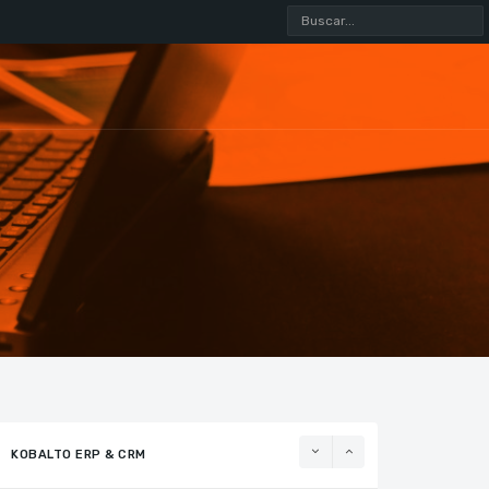
Buscar...
Gestor de Regatas Mantis
Visto: 77
Facturación, Informes y Estadísticas
Visto: 45
KOBALTO ERP & CRM
Gestión de resultados, ligas y rankings