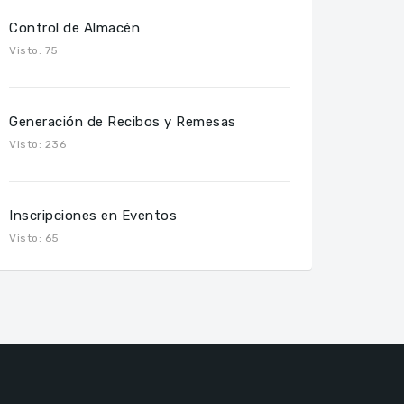
Visto: 49
Control de Almacén
Visto: 75
Generación de Recibos y Remesas
Visto: 236
Inscripciones en Eventos
Visto: 65
Control de Asociados
Visto: 71
App SmartPhones
Visto: 43